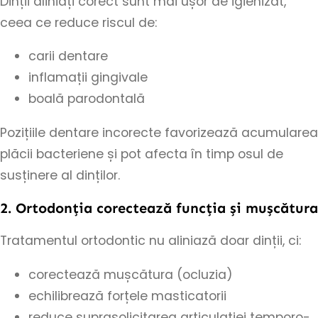
Dinții aliniați corect sunt mai ușor de igienizat,
ceea ce reduce riscul de:
carii dentare
inflamații gingivale
boală parodontală
Pozițiile dentare incorecte favorizează acumularea
plăcii bacteriene și pot afecta în timp osul de
susținere al dinților.
2. Ortodonția corectează funcția și mușcătura
Tratamentul ortodontic nu aliniază doar dinții, ci:
corectează mușcătura (ocluzia)
echilibrează forțele masticatorii
reduce suprasolicitarea articulației temporo-