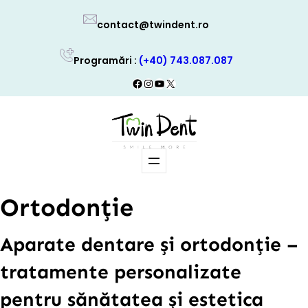
Skip
contact@twindent.ro
to
content
Programări :
(+40) 743.087.087
Facebook
Instagram
YouTube
X
Ortodonție
Aparate dentare și ortodonție –
tratamente personalizate
pentru sănătatea și estetica