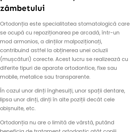
zâmbetului
Ortodonția este specialitatea stomatologică care
se ocupă cu repoziționarea pe arcadă, într-un
mod armonios, a dinților malpoziționați,
contribuind astfel la obținerea unei ocluzii
(mușcături) corecte. Acest lucru se realizează cu
diferite tipuri de aparate ortodontice, fixe sau
mobile, metalice sau transparente.
În cazul unor dinți înghesuiți, unor spații dentare,
lipsa unor dinți, dinți în alte poziții decât cele
obișnuite, etc.
Ortodonția nu are o limită de vârstă, putând
beneficia de tratament ortodontic atât copiii,