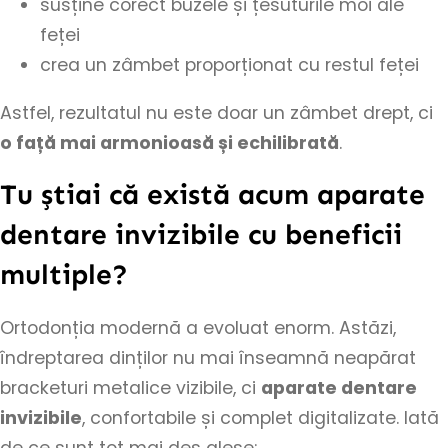
susține corect buzele și țesuturile moi ale
feței
crea un zâmbet proporționat cu restul feței
Astfel, rezultatul nu este doar un zâmbet drept, ci
o față mai armonioasă și echilibrată
.
Tu știai că există acum aparate
dentare invizibile cu beneficii
multiple?
Ortodonția modernă a evoluat enorm. Astăzi,
îndreptarea dinților nu mai înseamnă neapărat
bracketuri metalice vizibile, ci
aparate dentare
invizibile
, confortabile și complet digitalizate. Iată
de ce sunt tot mai des alese: