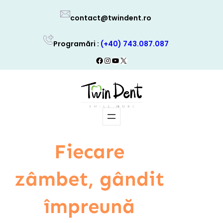
Skip
contact@twindent.ro
to
content
Programări :
(+40) 743.087.087
Facebook
Instagram
YouTube
X
Fiecare
zâmbet, gândit
împreună