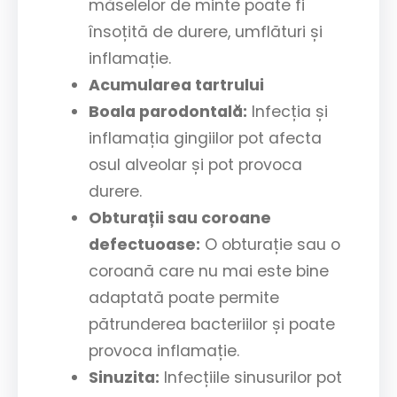
măselelor de minte poate fi
însoțită de durere, umflături și
inflamație.
Acumularea tartrului
Boala parodontală:
Infecția și
inflamația gingiilor pot afecta
osul alveolar și pot provoca
durere.
Obturații sau coroane
defectuoase:
O obturație sau o
coroană care nu mai este bine
adaptată poate permite
pătrunderea bacteriilor și poate
provoca inflamație.
Sinuzita:
Infecțiile sinusurilor pot