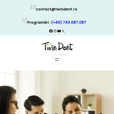
Skip
contact@twindent.ro
to
content
Programări :
(+40) 743.087.087
Facebook
Instagram
YouTube
X